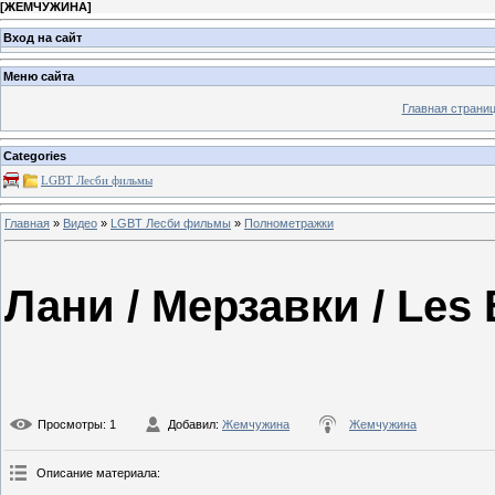
[
ЖЕМЧУЖИНА
]
Вход на сайт
Меню сайта
Главная страни
Categories
LGBT Леcби фильмы
Главная
»
Видео
»
LGBT Леcби фильмы
»
Полнометражки
Лани / Мерзавки / Les 
Просмотры
: 1
Добавил
:
Жемчужина
Жемчужина
Описание материала
: