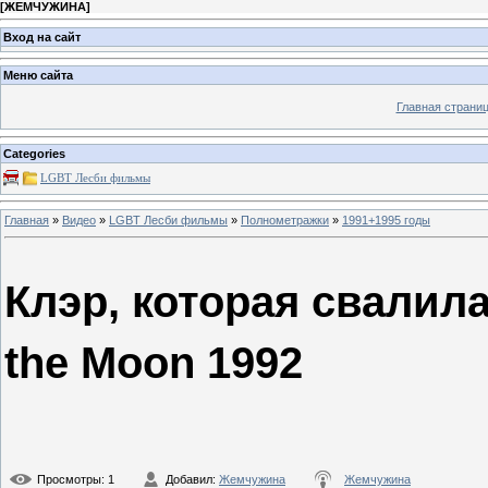
[
ЖЕМЧУЖИНА
]
Вход на сайт
Меню сайта
Главная страни
Categories
LGBT Леcби фильмы
Главная
»
Видео
»
LGBT Леcби фильмы
»
Полнометражки
»
1991+1995 годы
Клэр, которая свалила
the Moon 1992
Просмотры
: 1
Добавил
:
Жемчужина
Жемчужина