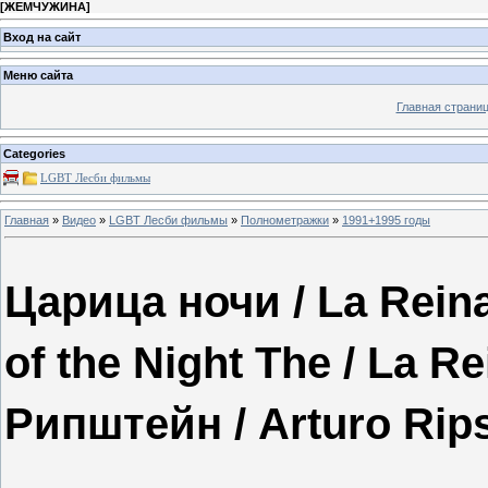
[
ЖЕМЧУЖИНА
]
Вход на сайт
Меню сайта
Главная страни
Categories
LGBT Леcби фильмы
Главная
»
Видео
»
LGBT Леcби фильмы
»
Полнометражки
»
1991+1995 годы
Царица ночи / La Reina
of the Night The / La Re
Рипштейн / Arturo Rips