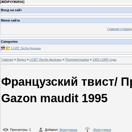
[
ЖЕМЧУЖИНА
]
Вход на сайт
Меню сайта
Главная страни
Categories
LGBT Леcби фильмы
Главная
»
Видео
»
LGBT Леcби фильмы
»
Полнометражки
»
1991+1995 годы
Французский твист/ П
Gazon maudit 1995
Просмотры
: 1
Добавил
:
Жемчужина
Жемчужина